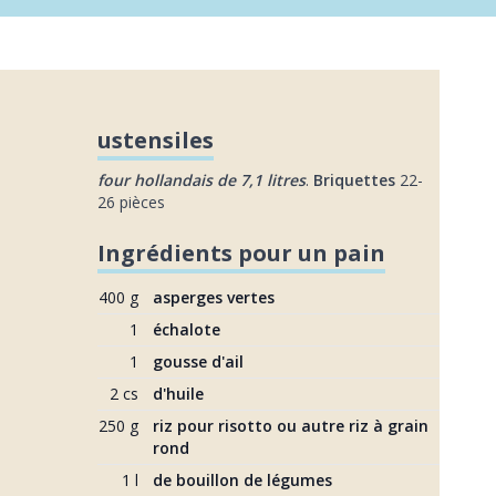
ustensiles
four hollandais de 7,1 litres
.
Briquettes
22-
26 pièces
Ingrédients pour un pain
400 g
asperges vertes
1
échalote
1
gousse d'ail
2 cs
d'huile
250 g
riz pour risotto ou autre riz à grain 
rond
1 l
de bouillon de légumes