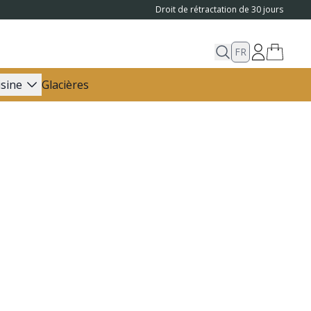
Droit de rétractation de 30 jours
FR
isine
Glacières