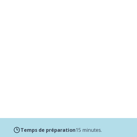
es au dutch oven
en avec asperges
Temps de préparation
15 minutes.