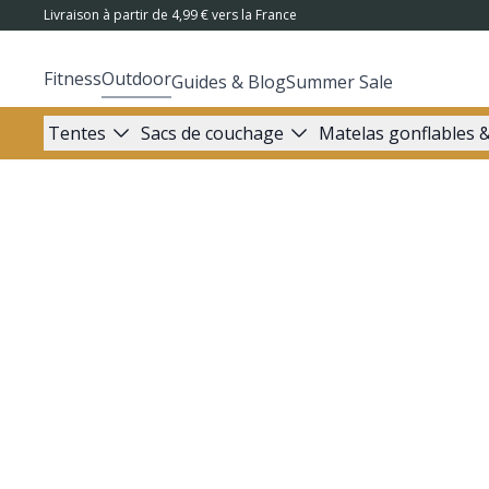
Livraison à partir de 4,99 € vers la France
Fitness
Outdoor
Guides & Blog
Summer Sale
Tentes
Sacs de couchage
Matelas gonflables &