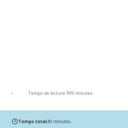
Risotto aux asperg
Risotto crémeux au dutch ov
-
Temps de lecture
999 minutes
Temps total
40 minutes.