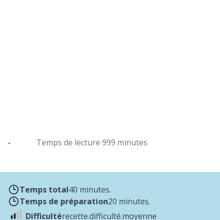
Pâtes à l'ail au Dutch Oven avec
parmesan et pignons de pin
Avec du saumon et des tomates cocktail, les pâtes
à l'ail sont un vrai régal
-
Temps de lecture
999 minutes
Temps total
40 minutes.
Temps de préparation
20 minutes.
Difficulté
recette.difficulté.moyenne