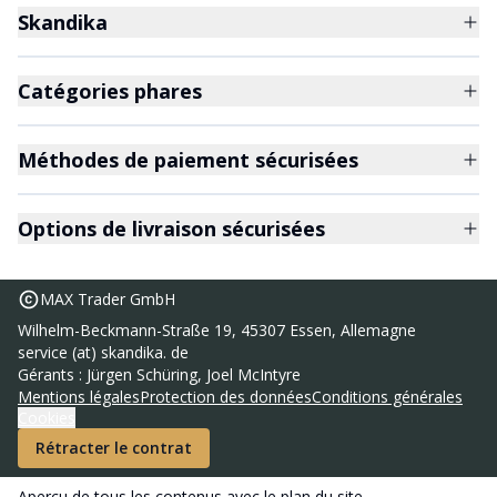
Skandika
Catégories phares
Méthodes de paiement sécurisées
Options de livraison sécurisées
MAX Trader GmbH
Wilhelm-Beckmann-Straße 19, 45307 Essen, Allemagne
service (at) skandika. de
Gérants : Jürgen Schüring, Joel McIntyre
Mentions légales
Protection des données
Conditions générales
Cookies
Rétracter le contrat
Aperçu de tous les contenus avec le
plan du site