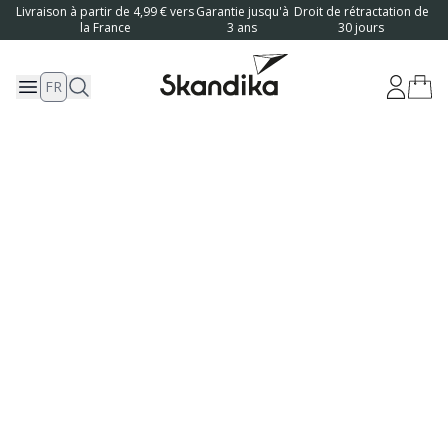
Livraison à partir de 4,99 € vers
Garantie jusqu'à
Droit de rétractation de
la France
3 ans
30 jours
FR