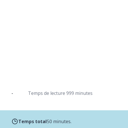
Pain d'épices épicé
Une pâtisserie préférée pour 
-
Temps de lecture
999 minutes
Temps total
50 minutes.