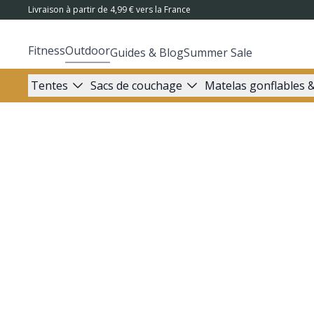
Livraison à partir de 4,99 € vers la France
Fitness
Outdoor
Guides & Blog
Summer Sale
Tentes
Sacs de couchage
Matelas gonflables &