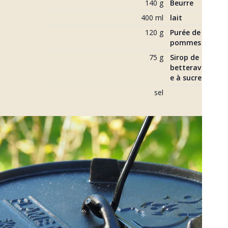
140 g
Beurre
400 ml
lait
120 g
Purée de 
pommes
75 g
Sirop de 
betterav
e à sucre
sel