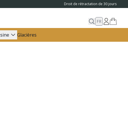
Droit de rétractation de 30 jours
FR
isine
Glacières