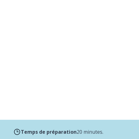
 au dutch oven
la période de Noël
Temps de préparation
20 minutes.