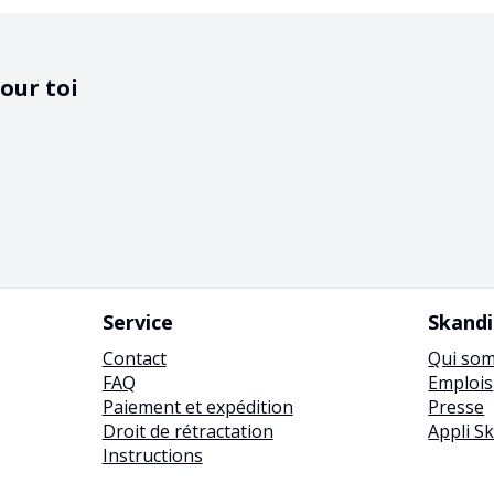
our toi
Service
Skand
Contact
Qui so
FAQ
Emplois
Paiement et expédition
Presse
Droit de rétractation
Appli S
Instructions