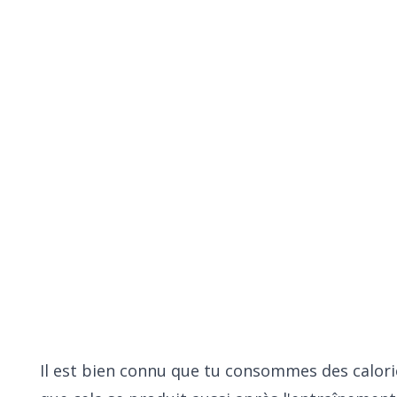
stion - Effet & comment 
calories grâce à l'effet de
Il est bien connu que tu consommes des calor