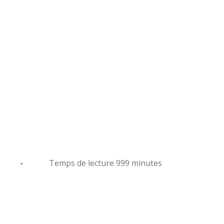
Effet de post-combu
Comment brûler davantage de 
postcombustion
-
Temps de lecture
999 minutes