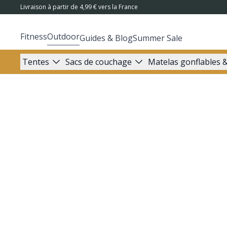
Livraison à partir de 4,99 € vers la France
Fitness
Outdoor
Guides & Blog
Summer Sale
Tentes
Sacs de couchage
Matelas gonflables &