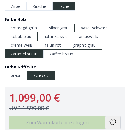
Zirbe
Kirsche
Esche
Farbe Holz
smaragd grün
silber grau
basaltschwarz
kobalt blau
natur klassik
arktisweiß
creme weiß
falun rot
graphit grau
karamellbraun
kaffee braun
Farbe Griff/Sitz
braun
schwarz
1.099,00 €
UVP
1.599,00 €
Zum Warenkorb hinzufügen