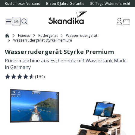
Kostenloser Versand
Bis zu 3 Jahre Garantie
30 Tage Widerrufsrecht
DE
Fitness
Rudergerät
Wasserrudergerät
Wasserrudergerät Styrke Premium
Wasserrudergerät Styrke Premium
Rudermaschine aus Eschenholz mit Wassertank Made
in Germany
(
194
)