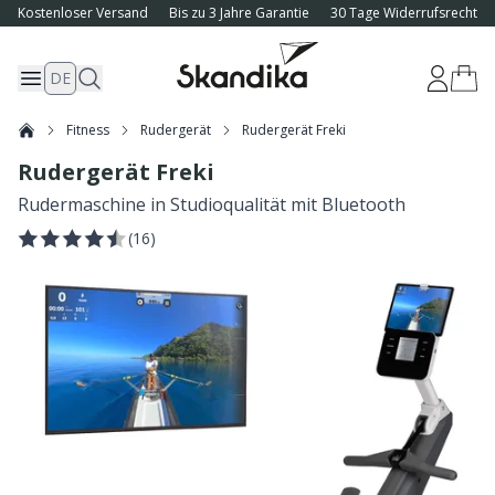
Kostenloser Versand
Bis zu 3 Jahre Garantie
30 Tage Widerrufsrecht
DE
Fitness
Rudergerät
Rudergerät Freki
Rudergerät Freki
Rudermaschine in Studioqualität mit Bluetooth
(
16
)