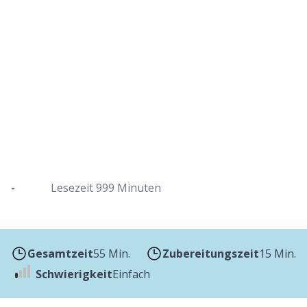
Israelisches Shakshuka im Dutch Oven
Mit Fladenbrot als Beilage und garniert mit
Petersilie oder Koriander
-
Lesezeit
999 Minuten
Gesamtzeit
55 Min.
Zubereitungszeit
15 Min.
Schwierigkeit
Einfach