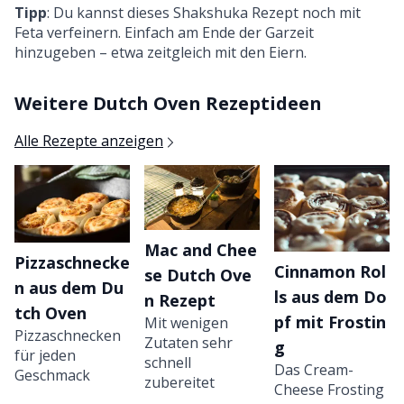
Tipp
: Du kannst dieses Shakshuka Rezept noch mit
Feta verfeinern. Einfach am Ende der Garzeit
hinzugeben – etwa zeitgleich mit den Eiern.
Weitere Dutch Oven Rezeptideen
Alle Rezepte anzeigen
Mac and Chee
Pizzaschnecke
Cinnamon Rol
se Dutch Ove
n aus dem Du
ls aus dem Do
n Rezept
tch Oven
pf mit Frostin
Mit wenigen
Pizzaschnecken
Zutaten sehr
g
für jeden
schnell
Das Cream-
Geschmack
zubereitet
Cheese Frosting