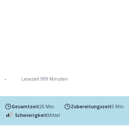
Knusprige gebrannte Mandeln im
Dutch Oven
Der ideale weihnachtliche Snack für zwischendurch
-
Lesezeit
999 Minuten
Gesamtzeit
20 Min.
Zubereitungszeit
5 Min.
Schwierigkeit
Mittel