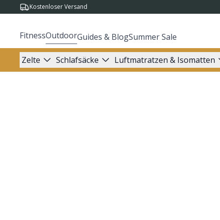
Kostenloser Versand
Fitness
Outdoor
Guides & Blog
Summer Sale
Zelte
Schlafsäcke
Luftmatratzen & Isomatten