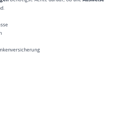
d.
ässe
n
ankenversicherung