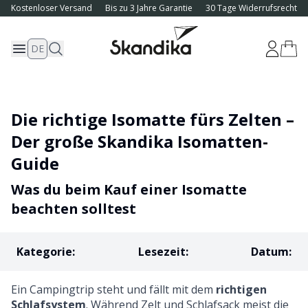
Kostenloser Versand
Bis zu 3 Jahre Garantie
30 Tage Widerrufsrecht
DE
Die richtige Isomatte fürs Zelten –
Der große Skandika Isomatten-
Guide
Was du beim Kauf einer Isomatte
beachten solltest
Kategorie
:
Lesezeit
:
Datum
:
Ein Campingtrip steht und fällt mit dem
richtigen
Schlafsystem
. Während Zelt und Schlafsack meist die