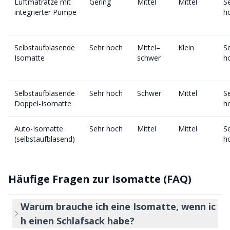
Luftmatratze mit 
Gering
Mittel
Mittel
Se
integrierter Pumpe
h
Selbstaufblasende 
Sehr hoch
Mittel–
Klein
Se
Isomatte
schwer
h
Selbstaufblasende 
Sehr hoch
Schwer
Mittel
Se
Doppel-Isomatte
h
Auto-Isomatte 
Sehr hoch
Mittel
Mittel
Se
(selbstaufblasend)
h
Häufige Fragen zur Isomatte (FAQ)
Warum brauche ich eine Isomatte, wenn ic
h einen Schlafsack habe?