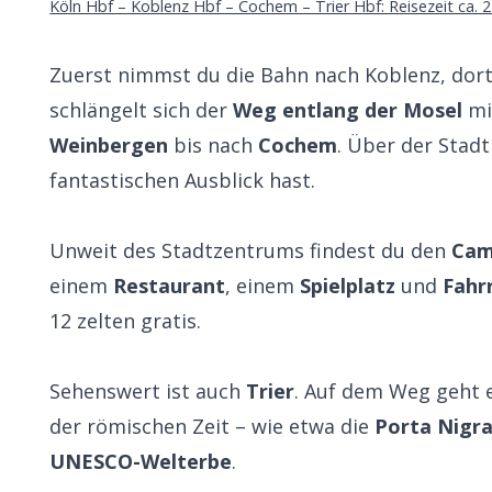
Köln Hbf – Koblenz Hbf – Cochem – Trier Hbf: Reisezeit ca. 2
Zuerst nimmst du die Bahn nach Koblenz, dort
schlängelt sich der
Weg entlang der Mosel
mi
Weinbergen
bis nach
Cochem
. Über der Stadt
fantastischen Ausblick hast.
Unweit des Stadtzentrums findest du den
Cam
einem
Restaurant
, einem
Spielplatz
und
Fahr
12 zelten gratis.
Sehenswert ist auch
Trier
. Auf dem Weg geht 
der römischen Zeit – wie etwa die
Porta
Nigr
UNESCO-Welterbe
.