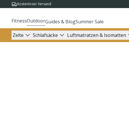
Kostenloser Versand
Fitness
Outdoor
Guides & Blog
Summer Sale
Zelte
Schlafsäcke
Luftmatratzen & Isomatten