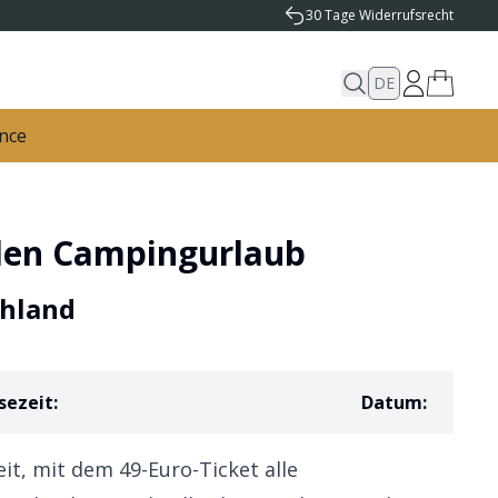
30 Tage Widerrufsrecht
DE
nce
 den Campingurlaub
chland
sezeit
:
Datum
:
it, mit dem 49-Euro-Ticket alle