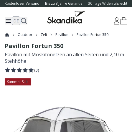
Kostenloser Versand
Bis zu 3 Jahre Garantie
30 Tage Widerrufsrecht
DE
Outdoor
Zelt
Pavillon
Pavillon Fortun 350
Pavillon Fortun 350
Pavillon mit Moskitonetzen an allen Seiten und 2,10 m
Stehhöhe
(
3
)
Summer Sale