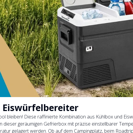
 Eiswürfelbereiter
bleiben! Diese raffinierte Kombination aus Kühlbox und Eiswürf
ieser geräumigen Gefrierbox mit präzise einstellbarer Temperat
atur gelagert werden. Ob auf dem Campingplatz, beim Roadtrip,