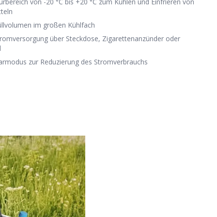
rbereich von -20 °C bis +20 °C zum Kühlen und Einfrieren von
teln
Füllvolumen im großen Kühlfach
Stromversorgung über Steckdose, Zigarettenanzünder oder
l
armodus zur Reduzierung des Stromverbrauchs