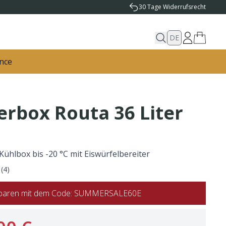
30 Tage Widerrufsrecht
DE
nce
erbox Routa 36 Liter
Kühlbox bis -20 °C mit Eiswürfelbereiter
(
4
)
 sparen mit dem Code: SUMMERSALE60E