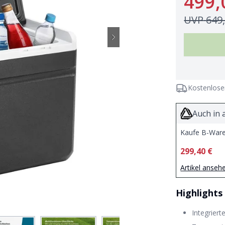
499,
UVP
649
Kostenlose
Auch in 
Kaufe B-Ware 
299,40 €
Artikel anseh
Highlights
Integriert