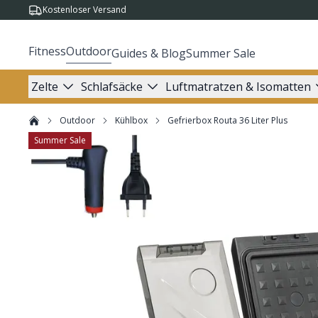
Kostenloser Versand
Fitness
Outdoor
Guides & Blog
Summer Sale
Zelte
Schlafsäcke
Luftmatratzen & Isomatten
Outdoor
Kühlbox
Gefrierbox Routa 36 Liter Plus
Summer Sale