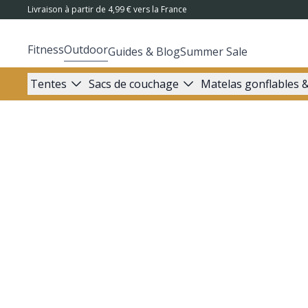
Livraison à partir de 4,99 € vers la France
Fitness
Outdoor
Guides & Blog
Summer Sale
Tentes
Sacs de couchage
Matelas gonflables &