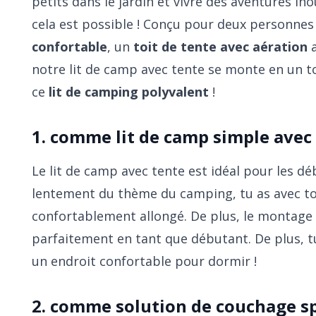
petits dans le jardin et vivre des aventures ino
cela est possible ! Conçu pour deux personne
confortable
, un
toit de tente avec aération
a
notre lit de camp avec tente se monte en un 
ce
lit de camping polyvalent
!
1. comme lit de camp simple avec
Le lit de camp avec tente est idéal pour les d
lentement du thème du camping, tu as avec t
confortablement allongé. De plus, le montage s
parfaitement en tant que débutant. De plus, tu
un endroit confortable pour dormir !
2. comme solution de couchage sp