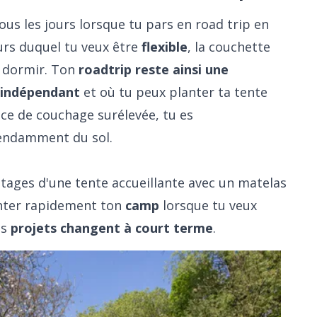
us les jours lorsque tu pars en road trip en
ours duquel tu veux être
flexible
, la couchette
ur dormir. Ton
roadtrip reste ainsi une
s
indépendant
et où tu peux planter ta tente
ace de couchage surélevée, tu es
pendamment du sol.
tages d'une tente accueillante avec un matelas
nter rapidement ton
camp
lorsque tu veux
es
projets changent à court terme
.