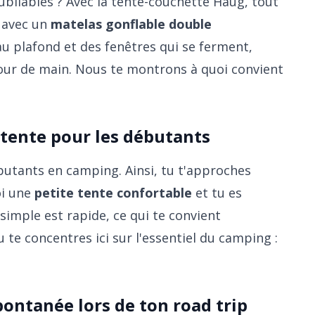
ubliables ? Avec la
tente-couchette Haug
, tout
s avec un
matelas gonflable double
u plafond et des fenêtres qui se ferment,
tour de main. Nous te montrons à quoi convient
 tente pour les débutants
ébutants en camping. Ainsi, tu t'approches
oi une
petite tente confortable
et tu es
imple est rapide, ce qui te convient
 te concentres ici sur l'essentiel du camping :
ontanée lors de ton road trip