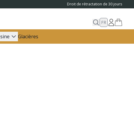
Droit de rétractation de 30 jours
FR
isine
Glacières