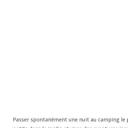
ette - 6 possibilités
t parmi les couchettes de
Passer spontanément une nuit au camping le pl