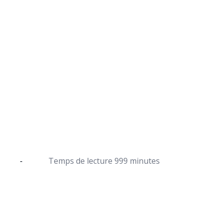
Haug : 1 tente-couch
Découvre le modèle polyvalen
tente
-
Temps de lecture
999 minutes