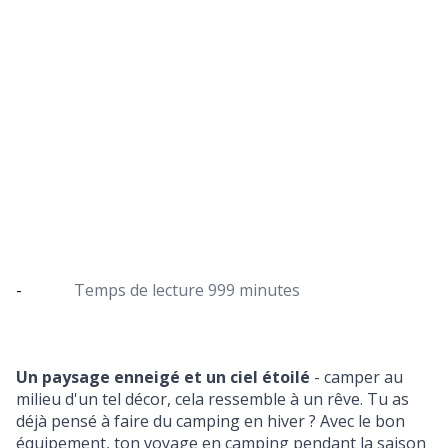
7 conseils pour camper en hiver
Le bon équipement pour ton aventure hivernale
-
Temps de lecture
999 minutes
Un paysage enneigé et un ciel étoilé
- camper au
milieu d'un tel décor, cela ressemble à un rêve. Tu as
déjà pensé à faire du camping en hiver ? Avec le bon
équipement, ton voyage en camping pendant la saison