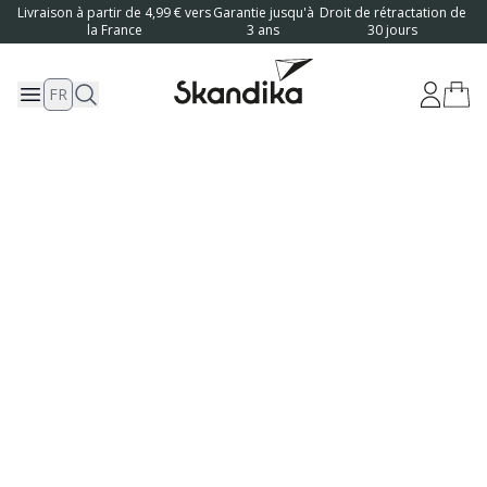
Livraison à partir de 4,99 € vers
Garantie jusqu'à
Droit de rétractation de
la France
3 ans
30 jours
FR