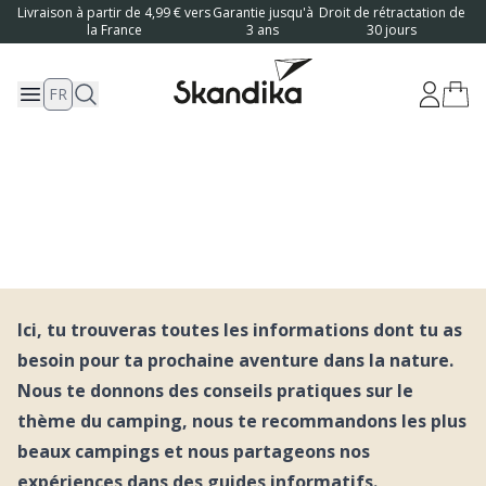
Livraison à partir de 4,99 € vers
Garantie jusqu'à
Droit de rétractation de
la France
3 ans
30 jours
FR
En plein air Blog
Ici, tu trouveras toutes les informations dont tu as
besoin pour ta prochaine aventure dans la nature.
Nous te donnons des conseils pratiques sur le
thème du camping, nous te recommandons les plus
beaux campings et nous partageons nos
expériences dans des guides informatifs.