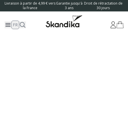
Livraison à partir de 4,99 € vers
Garantie jusqu'à
Droit de rétractation de
la France
3 ans
30 jours
FR