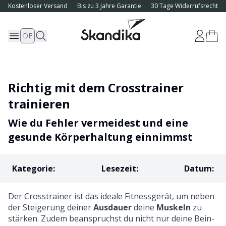
Kostenloser Versand
Bis zu 3 Jahre Garantie
30 Tage Widerrufsrecht
DE
Richtig mit dem Crosstrainer
trainieren
Wie du Fehler vermeidest und eine
gesunde Körperhaltung einnimmst
Kategorie
:
Lesezeit
:
Datum
:
Der
Crosstrainer
ist das ideale Fitnessgerät, um neben
der Steigerung deiner
Ausdauer
deine
Muskeln
zu
stärken. Zudem beanspruchst du nicht nur deine Bein-