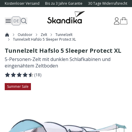
Kostenloser Versand
Bis zu 3 Jahre Garantie
30 Tage Widerrufsrecht
DE
Outdoor
Zelt
Tunnelzelt
Tunnelzelt Hafslo 5 Sleeper Protect XL
Tunnelzelt Hafslo 5 Sleeper Protect XL
5-Personen-Zelt mit dunklen Schlafkabinen und
eingenähtem Zeltboden
(
18
)
Summer Sale