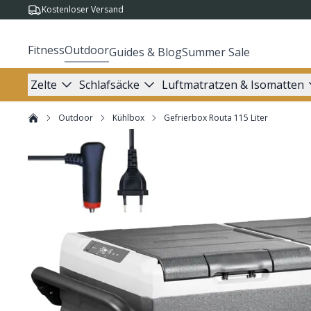
Kostenloser Versand
Fitness
Outdoor
Guides & Blog
Summer Sale
Zelte
Schlafsäcke
Luftmatratzen & Isomatten
Outdoor
Kühlbox
Gefrierbox Routa 115 Liter