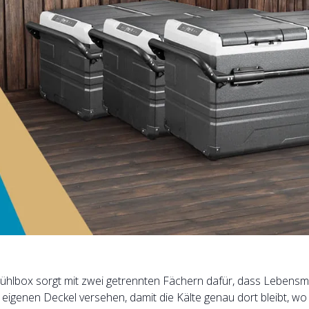
ühlbox sorgt mit zwei getrennten Fächern dafür, dass Lebensmit
m eigenen Deckel versehen, damit die Kälte genau dort bleibt, w