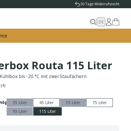
30 Tage Widerrufsrecht
DE
nce
erbox Routa 115 Liter
 Kühlbox bis -20 °C mit zwei Staufächern
(
4
)
rmögen
35 Liter
45 Liter
55 Liter
75 Liter
95 Liter
115 Liter