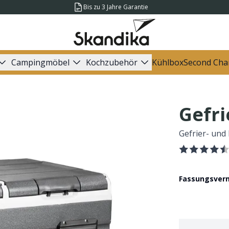
Bis zu 3 Jahre Garantie
Campingmöbel
Kochzubehör
Kühlbox
Second Cha
Gefri
Gefrier- und
Fassungsve