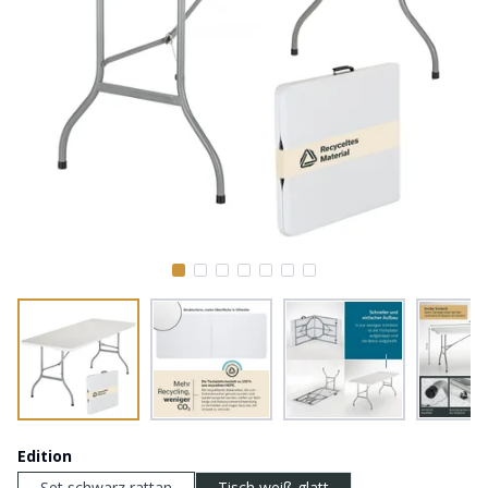
Edition
Set schwarz rattan
Tisch weiß glatt