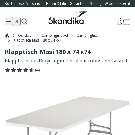
Kostenloser Versand
Bis zu 3 Jahre Garantie
30 Tage Widerrufsrecht
DE
Outdoor
Campingmöbel
Campingtisch
Klapptisch Masi 180 x 74 x74
Klapptisch Masi 180 x 74 x74
Klapptisch aus Recyclingmaterial mit robustem Gestell
(
4
)