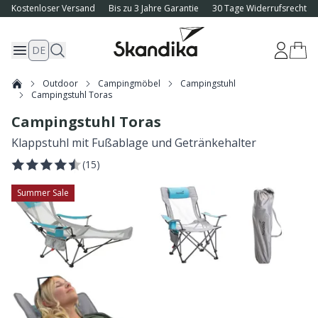
Kostenloser Versand
Bis zu 3 Jahre Garantie
30 Tage Widerrufsrecht
DE
Outdoor
Campingmöbel
Campingstuhl
Campingstuhl Toras
Campingstuhl Toras
Klappstuhl mit Fußablage und Getränkehalter
(
15
)
Summer Sale