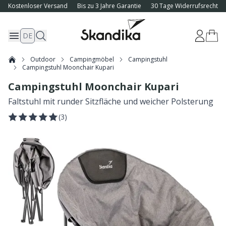
Kostenloser Versand
Bis zu 3 Jahre Garantie
30 Tage Widerrufsrecht
DE
Outdoor
Campingmöbel
Campingstuhl
Campingstuhl Moonchair Kupari
Campingstuhl Moonchair Kupari
Faltstuhl mit runder Sitzfläche und weicher Polsterung
(
3
)