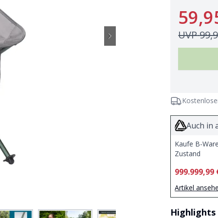
59,9
UVP
99,
Kostenlose
Auch in 
Kaufe B-Ware
Zustand
999.999,99 
Artikel anseh
Highlights