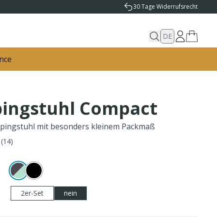
30 Tage Widerrufsrecht
DE
nce
ingstuhl Compact
mpingstuhl mit besonders kleinem Packmaß
(
14
)
2er-Set
nein