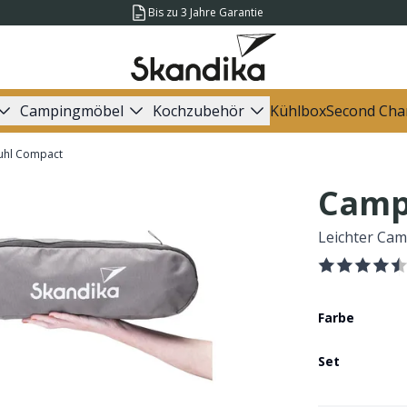
Bis zu 3 Jahre Garantie
Campingmöbel
Kochzubehör
Kühlbox
Second Cha
uhl Compact
Camp
Leichter Ca
Farbe
Set