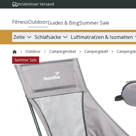
Kostenloser Versand
Fitness
Outdoor
Guides & Blog
Summer Sale
Zelte
Schlafsäcke
Luftmatratzen & Isomatten
Outdoor
Campingmöbel
Campingstuhl
Campingst
Summer Sale