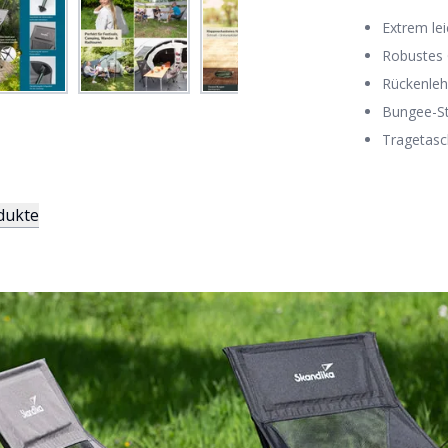
Extrem le
Robustes 
Rückenleh
Bungee-St
Tragetasc
dukte