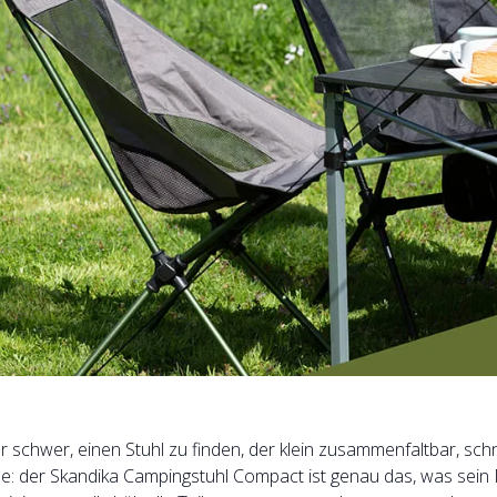
r schwer, einen Stuhl zu finden, der klein zusammenfaltbar, s
 Ende: der Skandika Campingstuhl Compact ist genau das, was se