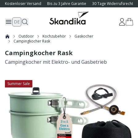
Kostenloser Versand
Bis zu 3 Jahre Garantie
30 Tage Widerrufsrecht
DE
Outdoor
Kochzubehör
Gaskocher
Campingkocher Rask
Campingkocher Rask
Campingkocher mit Elektro- und Gasbetrieb
Summer Sale