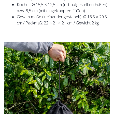
Kocher: Ø 15,5 × 12,5 cm (mit aufgestellten Füßen)
bzw. 9,5 cm (mit eingeklappten Füßen)
Gesamtmaße (ineinander gestapelt): Ø 18,5 × 20,5
cm / Packmaß: 22 × 21 × 21 cm / Gewicht 2 kg