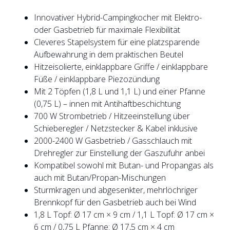
Innovativer Hybrid-Campingkocher mit Elektro-
oder Gasbetrieb für maximale Flexibilität
Cleveres Stapelsystem für eine platzsparende
Aufbewahrung in dem praktischen Beutel
Hitzeisolierte, einklappbare Griffe / einklappbare
Füße / einklappbare Piezozündung
Mit 2 Töpfen (1,8 L und 1,1 L) und einer Pfanne
(0,75 L) – innen mit Antihaftbeschichtung
700 W Strombetrieb / Hitzeeinstellung über
Schieberegler / Netzstecker & Kabel inklusive
2000-2400 W Gasbetrieb / Gasschlauch mit
Drehregler zur Einstellung der Gaszufuhr anbei
Kompatibel sowohl mit Butan- und Propangas als
auch mit Butan/Propan-Mischungen
Sturmkragen und abgesenkter, mehrlöchriger
Brennkopf für den Gasbetrieb auch bei Wind
1,8 L Topf: Ø 17 cm × 9 cm / 1,1 L Topf: Ø 17 cm ×
6 cm / 0,75 L Pfanne: Ø 17,5 cm × 4 cm