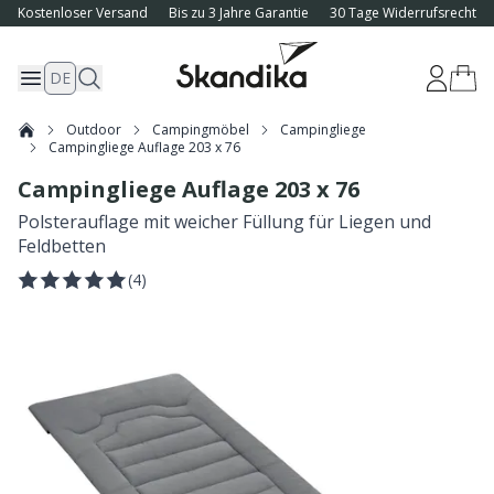
Kostenloser Versand
Bis zu 3 Jahre Garantie
30 Tage Widerrufsrecht
DE
Outdoor
Campingmöbel
Campingliege
Campingliege Auflage 203 x 76
Campingliege Auflage 203 x 76
Polsterauflage mit weicher Füllung für Liegen und
Feldbetten
(
4
)