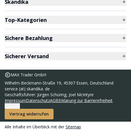
Skandika
Top-Kategorien
Sichere Bezahlung
Sicherer Versand
MAX Trader GmbH
Wilhelm-Beckmann-Straße 19, 45307 Essen, Deutschland
service (at) skandika. de
Geschäftsführer: Jürgen Schüring, Joel McIntyre
Campingliege Auflage 203 x 76
Impressum
Datenschutz
AGB
Erklärung zur Barrierefreiheit
42,95 €
Cookies
UVP
44,95 €
Vertrag widerrufen
Zum Warenkorb hinzufügen
Alle Inhalte im Überblick mit der
Sitemap