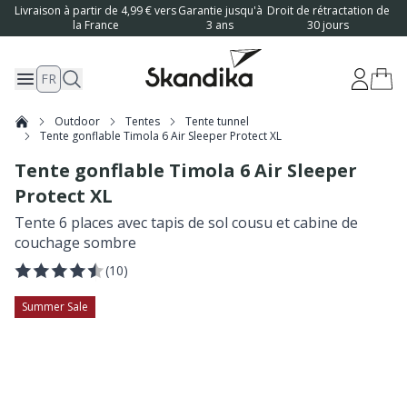
Livraison à partir de 4,99 € vers
Garantie jusqu'à
Droit de rétractation de
la France
3 ans
30 jours
FR
Outdoor
Tentes
Tente tunnel
Tente gonflable Timola 6 Air Sleeper Protect XL
Tente gonflable Timola 6 Air Sleeper
Protect XL
Tente 6 places avec tapis de sol cousu et cabine de
couchage sombre
(
10
)
Summer Sale