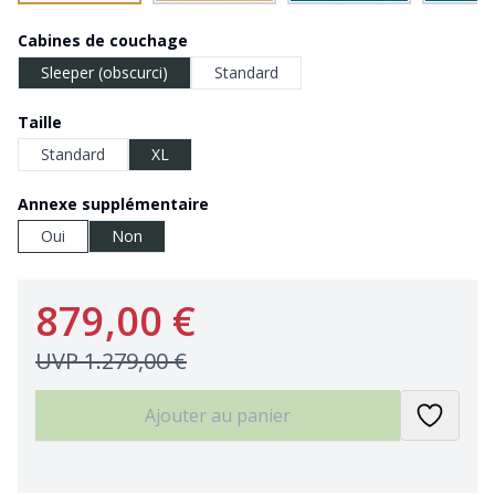
Cabines de couchage
Sleeper (obscurci)
Standard
Taille
Standard
XL
Annexe supplémentaire
Oui
Non
879,00 €
UVP
1.279,00 €
Ajouter au panier