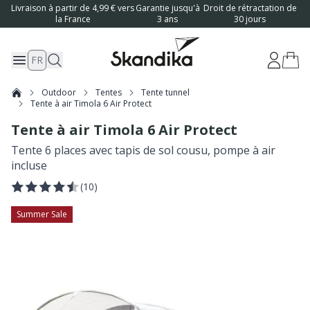
Livraison à partir de 4,99 € vers
Garantie jusqu'à
Droit de rétractation de
la France
3 ans
30 jours
FR
Outdoor
Tentes
Tente tunnel
Tente à air Timola 6 Air Protect
Tente à air Timola 6 Air Protect
Tente 6 places avec tapis de sol cousu, pompe à air
incluse
(
10
)
Summer Sale