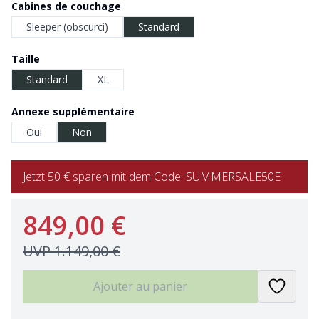
Cabines de couchage
Sleeper (obscurci)
Standard
Taille
Standard
XL
Annexe supplémentaire
Oui
Non
Jetzt 50 € sparen mit dem Code: SUMMERSALE50E
849,00 €
UVP
1.149,00 €
Ajouter au panier