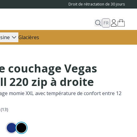
Droit de rétractation de 30 jours
FR
isine
Glacières
de couchage Vegas
ll 220 zip à droite
age momie XXL avec température de confort entre 12
(
13
)