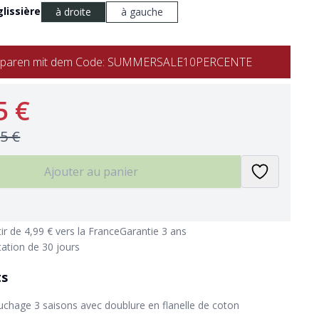
lissière
à droite
à gauche
% sparen mit dem Code: SUMMERSALE10PERCENTE
5 €
95 €
Ajouter au panier
tir de 4,99 € vers la France
Garantie 3 ans
tation de 30 jours
ts
uchage 3 saisons avec doublure en flanelle de coton