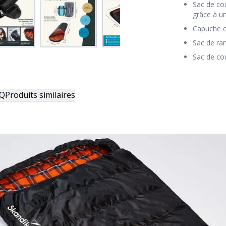
Sac de co
grâce à u
Capuche c
Sac de ra
Sac de co
Q
Produits similaires