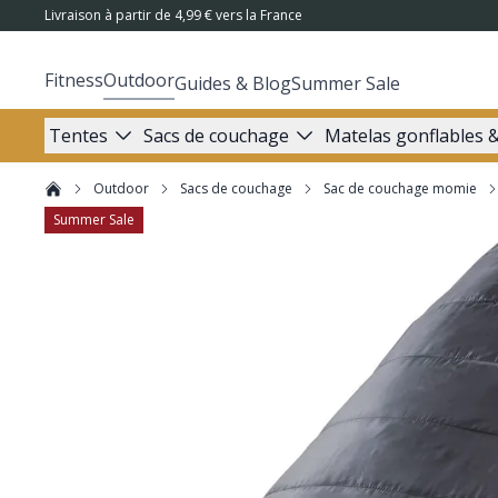
Livraison à partir de 4,99 € vers la France
Fitness
Outdoor
Guides & Blog
Summer Sale
Tentes
Sacs de couchage
Matelas gonflables &
Outdoor
Sacs de couchage
Sac de couchage momie
Summer Sale