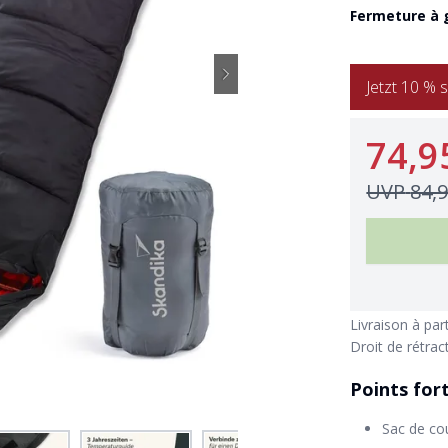
Fermeture à g
Jetzt 10 
74,9
UVP
84,
Livraison à par
Droit de rétrac
Points for
Sac de co