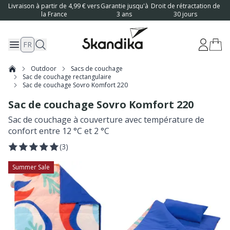
Livraison à partir de 4,99 € vers
Garantie jusqu'à
Droit de rétractation de
la France
3 ans
30 jours
FR
Outdoor
Sacs de couchage
Sac de couchage rectangulaire
Sac de couchage Sovro Komfort 220
Sac de couchage Sovro Komfort 220
Sac de couchage à couverture avec température de
confort entre 12 °C et 2 °C
(
3
)
Summer Sale