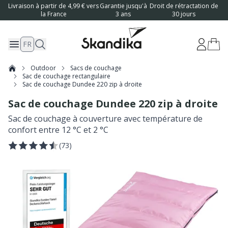
Livraison à partir de 4,99 € vers
Garantie jusqu'à
Droit de rétractation de
la France
3 ans
30 jours
FR
Outdoor
Sacs de couchage
Sac de couchage rectangulaire
Sac de couchage Dundee 220 zip à droite
Sac de couchage Dundee 220 zip à droite
Sac de couchage à couverture avec température de
confort entre 12 °C et 2 °C
(
73
)