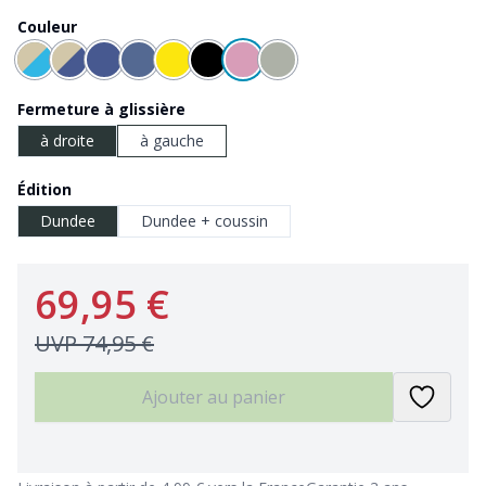
Couleur
Fermeture à glissière
à droite
à gauche
Édition
Dundee
Dundee + coussin
69,95 €
UVP
74,95 €
Ajouter au panier