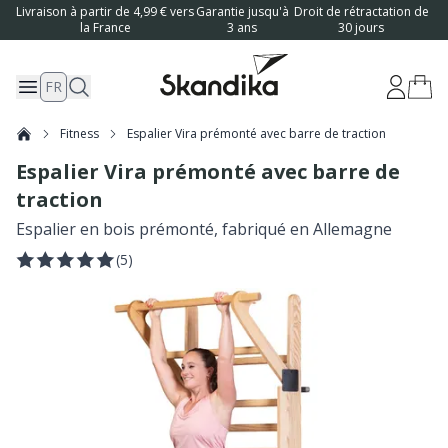
Livraison à partir de 4,99 € vers
Garantie jusqu'à
Droit de rétractation de
la France
3 ans
30 jours
FR
Fitness
Espalier Vira prémonté avec barre de traction
Espalier Vira prémonté avec barre de
traction
Espalier en bois prémonté, fabriqué en Allemagne
(
5
)