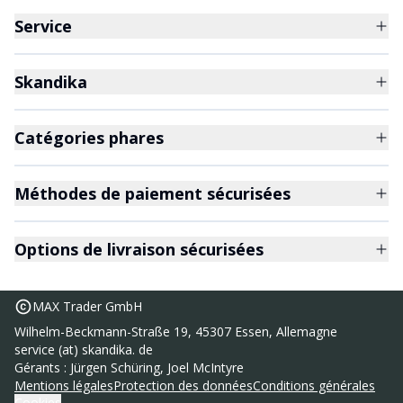
Service
Skandika
Catégories phares
Méthodes de paiement sécurisées
Options de livraison sécurisées
MAX Trader GmbH
Wilhelm-Beckmann-Straße 19, 45307 Essen, Allemagne
service (at) skandika. de
Espalier Vira prémonté avec barre de
599,00 €
Gérants : Jürgen Schüring, Joel McIntyre
traction
Mentions légales
Protection des données
Conditions générales
UVP
Cookies