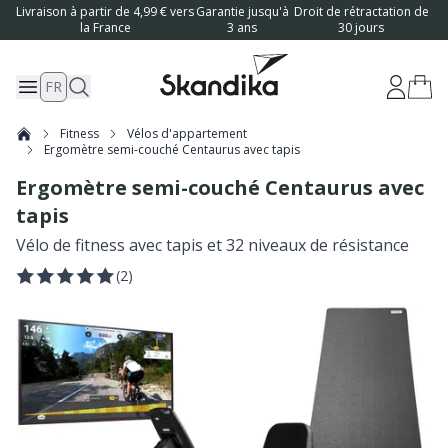
Livraison à partir de 4,99 € vers
Garantie jusqu'à
Droit de rétractation de
la France
3 ans
30 jours
FR
Fitness
Vélos d'appartement
Ergomètre semi-couché Centaurus avec tapis
Ergomètre semi-couché Centaurus avec
tapis
Vélo de fitness avec tapis et 32 niveaux de résistance
(
2
)