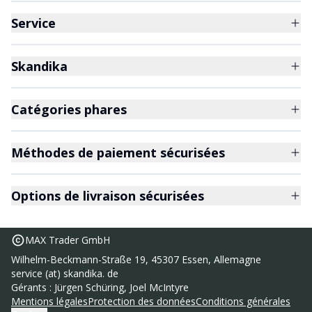
Service
Skandika
Catégories phares
Méthodes de paiement sécurisées
Options de livraison sécurisées
MAX Trader GmbH
Wilhelm-Beckmann-Straße 19, 45307 Essen, Allemagne
service (at) skandika. de
Ergomètre semi-couché Centaurus avec
899,00 €
Gérants : Jürgen Schüring, Joel McIntyre
tapis
Mentions légales
Protection des données
Conditions générales
UVP