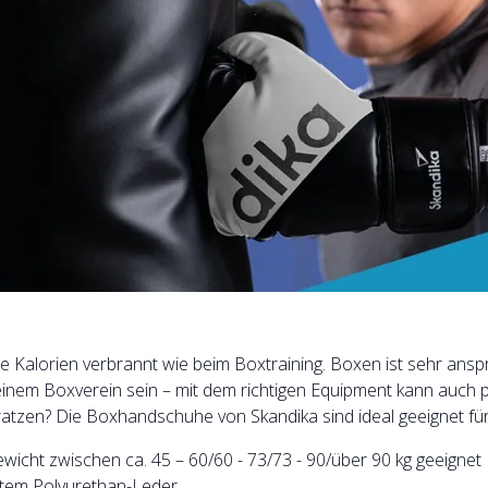
 Kalorien verbrannt wie beim Boxtraining. Boxen ist sehr ansp
einem Boxverein sein – mit dem richtigen Equipment kann auch p
ratzen? Die Boxhandschuhe von Skandika sind ideal geeignet fü
icht zwischen ca. 45 – 60/60 - 73/73 - 90/über 90 kg geeignet
htem Polyurethan-Leder