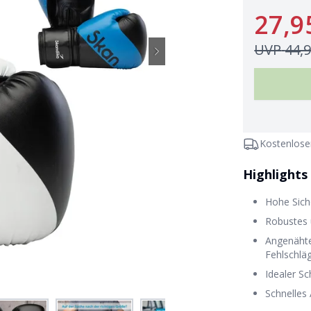
27,9
UVP
44,
Kostenlose
Highlights
Hohe Sich
Robustes 
Angenähte
Fehlschlä
Idealer S
Schnelles