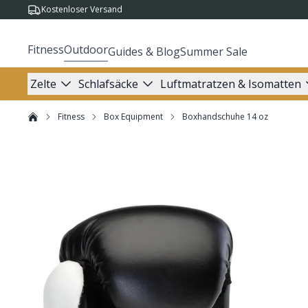
Kostenloser Versand
Fitness
Outdoor
Guides & Blog
Summer Sale
Zelte
Schlafsäcke
Luftmatratzen & Isomatten
Fitness
Box Equipment
Boxhandschuhe 14 oz