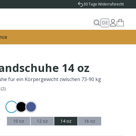
30 Tage Widerrufsrecht
DE
nce
andschuhe 14 oz
e für ein Körpergewicht zwischen 73-90 kg
(
2
)
10 oz
12 oz
14 oz
16 oz