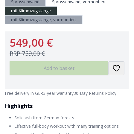
Sprossenwand
Sprossenwand, vormontiert
mit Klimmzugstange
mit Klimmzugstange, vormontiert
549,00 €
RRP
759,00 €
Add to basket
Free delivery in GER
3-year warranty
30-Day Returns Policy
Highlights
Solid ash from German forests
Effective full-body workout with many training options