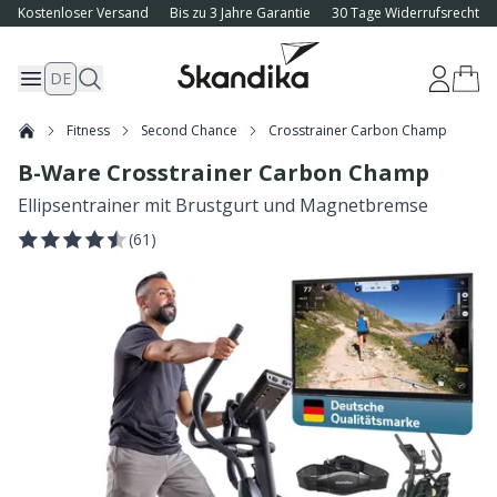
Kostenloser Versand
Bis zu 3 Jahre Garantie
30 Tage Widerrufsrecht
DE
Fitness
Second Chance
Crosstrainer Carbon Champ
B-Ware Crosstrainer Carbon Champ
Ellipsentrainer mit Brustgurt und Magnetbremse
(
61
)